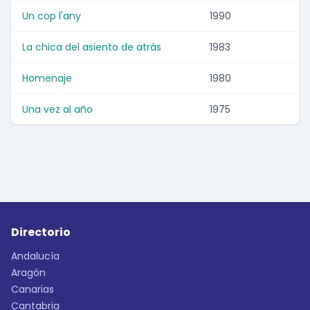
Un cop l'any
1990
La chica del asiento de atrás
1983
Homenaje
1980
Una vez al año
1975
Directorio
Andalucía
Aragón
Canarias
Cantabria