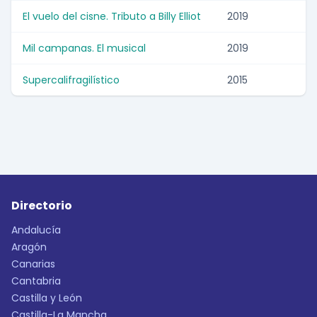
El vuelo del cisne. Tributo a Billy Elliot
2019
Mil campanas. El musical
2019
Supercalifragilístico
2015
Directorio
Andalucía
Aragón
Canarias
Cantabria
Castilla y León
Castilla-La Mancha