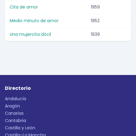
Cita de amor
1959
Medio minuto de amor
1952
Una mujercita dócil
1939
Directorio
Andalucía
Aragón
Canarias
Cantabria
Castilla y León
Castilla-La Mancha