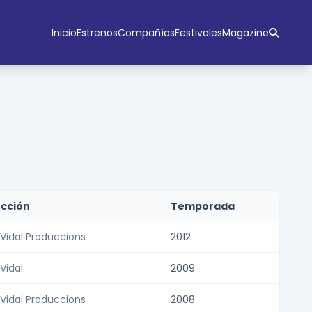
Inicio
Estrenos
Compañías
Festivales
Magazine
cción
Temporada
 Vidal Produccions
2012
 Vidal
2009
 Vidal Produccions
2008