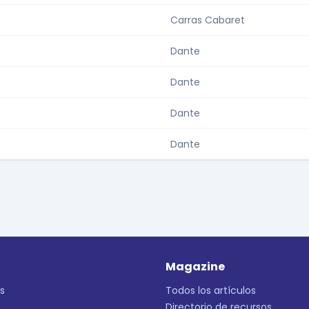
Carras Cabaret
Dante
Dante
Dante
Dante
Magazine
s
Todos los artículos
Directorio de recursos