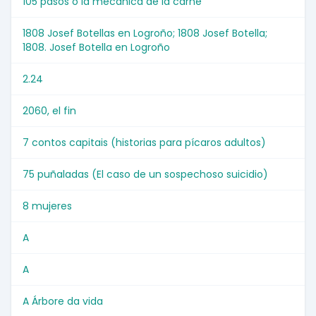
105 pasos o la mecánica de la carne
1808 Josef Botellas en Logroño; 1808 Josef Botella;
1808. Josef Botella en Logroño
2.24
2060, el fin
7 contos capitais (historias para pícaros adultos)
75 puñaladas (El caso de un sospechoso suicidio)
8 mujeres
A
A
A Árbore da vida