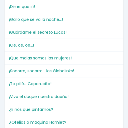
¡Dime que sí!
¡Gallo que se va la noche...!
¡Guárdame el secreto Lucas!
¡Oe, oe, oe...!
¡Que malas somos las mujeres!
¡Socorro, socorro... los Globolinks!
¡Te pillé... Caperucita!
¡Viva el duque nuestro dueño!
¿E nós que pintamos?
¿Ofelias o máquina Hamlet?