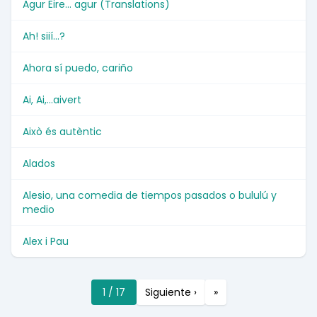
Agur Eire... agur (Translations)
Ah! siií...?
Ahora sí puedo, cariño
Ai, Ai,...aivert
Això és autèntic
Alados
Alesio, una comedia de tiempos pasados o bululú y
medio
Alex i Pau
1 / 17
Siguiente ›
»