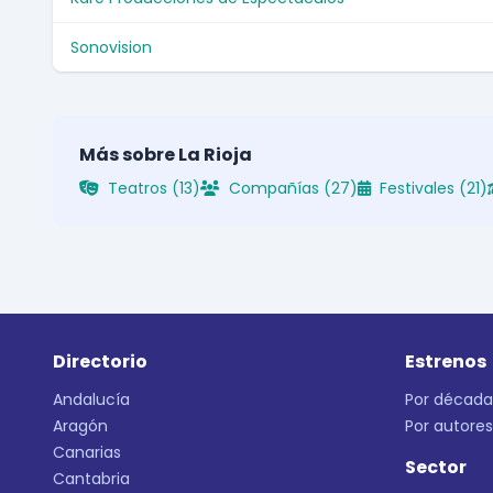
Sonovision
Más sobre La Rioja
Teatros (13)
Compañías (27)
Festivales (21)
Directorio
Estrenos
Andalucía
Por década
Aragón
Por autores
Canarias
Sector
Cantabria