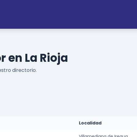
 en La Rioja
stro directorio.
Localidad
Villamediana de Iregua