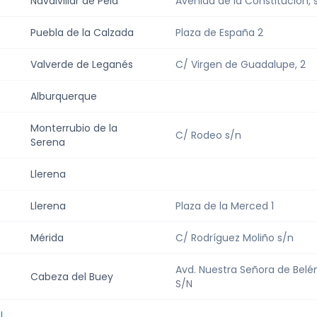
Navalvillar de Pela
Avenida de la Constitución, 
Puebla de la Calzada
Plaza de España 2
Valverde de Leganés
C/ Virgen de Guadalupe, 2
Alburquerque
Monterrubio de la
C/ Rodeo s/n
Serena
Llerena
Llerena
Plaza de la Merced 1
Mérida
C/ Rodríguez Moliño s/n
Avd. Nuestra Señora de Belé
Cabeza del Buey
S/N
l