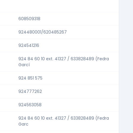
608509318
924480001/620485267
924541216
924 84 60 10 ext. 41327 / 633828489 (Fedra
Garcí
924 851 575
924777262
924563058
924 84 60 10 ext. 41327 / 633828489 (Fedra
Garc