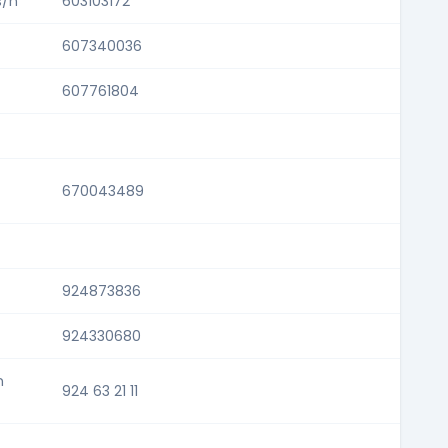
s/n
603103172
607340036
607761804
670043489
924873836
924330680
n
924 63 21 11