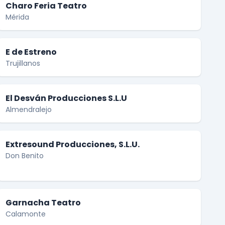
Charo Feria Teatro
Mérida
E de Estreno
Trujillanos
El Desván Producciones S.L.U
Almendralejo
Extresound Producciones, S.L.U.
Don Benito
Garnacha Teatro
Calamonte