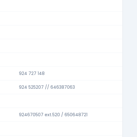
924 727 148
924 525207 // 646387063
924670507 ext.520 / 650648721