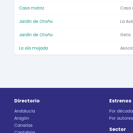
Casa matriz
Casa 
Jardín de Otoño
La Av
Jardín de Otoño
Geta
La ola mojada
Asoci
Directorio
Estrenos
Andalucía
Por década
Aragón
Por autores
Canarias
Sector
Cantabria