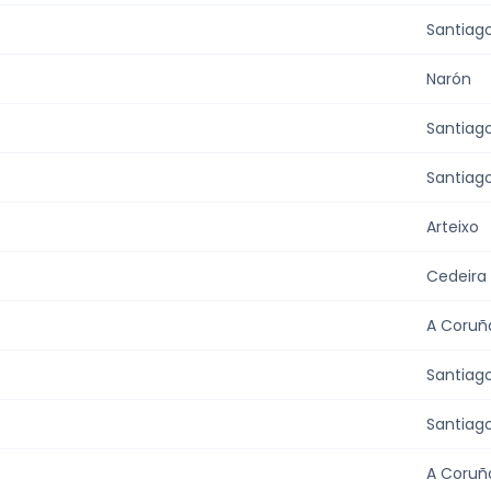
Santiag
Narón
Santiag
Santiag
Arteixo
Cedeira
A Coruñ
Santiag
Santiag
A Coruñ