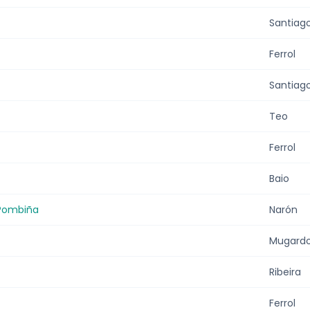
Santiag
Ferrol
Santiag
Teo
Ferrol
Baio
 Pombiña
Narón
Mugard
Ribeira
Ferrol