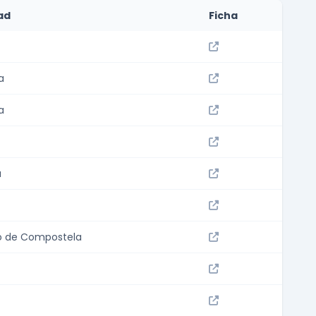
ad
Ficha
a
a
a
o de Compostela