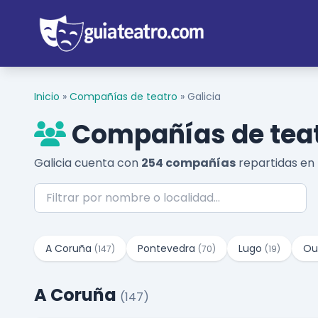
Inicio
»
Compañías de teatro
»
Galicia
Compañías de teat
Galicia cuenta con
254 compañías
repartidas en 
A Coruña
Pontevedra
Lugo
Ou
(147)
(70)
(19)
A Coruña
(147)