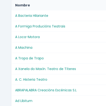
Nombre
A Bacteria Hilariante
A Formiga Producións Teatrais
A Loca-Motora
A Machina
A Tropa de Trapo
A Xanela do Maxín. Teatro de Títeres
A. C. Histeria Teatro
ABRAPALABRA Creacións Escénicas S.L
Ad Libitum