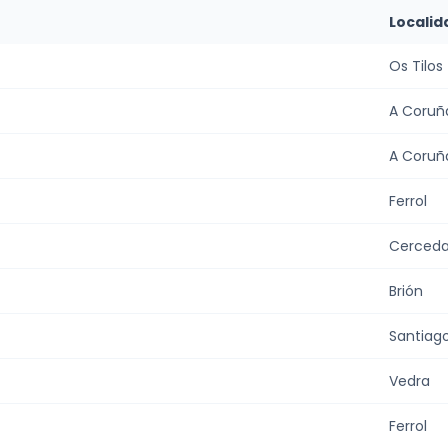
Localid
Os Tilos
A Coruñ
A Coruñ
Ferrol
Cerced
Brión
Santiag
Vedra
Ferrol