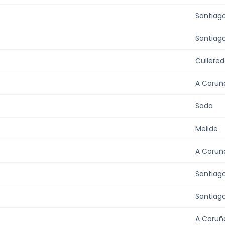
Santiag
Santiag
Cullere
A Coruñ
Sada
Melide
A Coruñ
Santiag
Santiag
A Coruñ