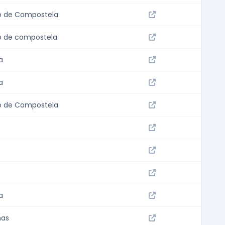
o de Compostela
o de compostela
a
a
o de Compostela
a
ñas