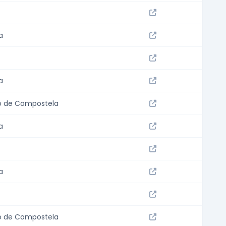
a
a
o de Compostela
a
a
o de Compostela