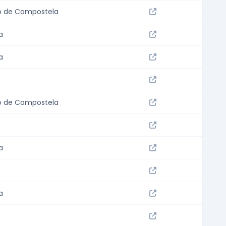
o de Compostela
a
a
o de Compostela
a
a