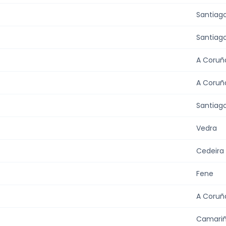
Santiag
Santiag
A Coruñ
A Coruñ
Santiag
Vedra
Cedeira
Fene
A Coruñ
Camari